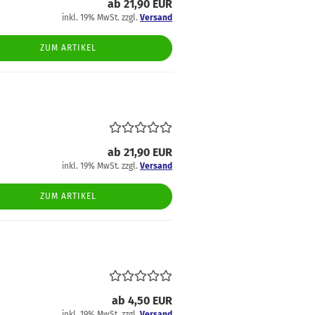
faden
üsse
ab 21,90 EUR
hiffon
inkl. 19% MwSt. zzgl.
Versand
ln & Bänder
ordstoffe
ZUM ARTIKEL
ibre Mood
ackenstoffe
eans & Hosensoffe
einen
ab 21,90 EUR
usselin / Double
inkl. 19% MwSt. zzgl.
Versand
auze
ZUM ARTIKEL
tzklingen
icki
atin
oftshell
pitze
ab 4,50 EUR
teppstoffe
inkl. 19% MwSt. zzgl.
Versand