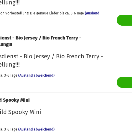
Gütermann Zierstich
Lederschrägband
Lederpaspel
Teilbare Reißverschl
Spitze
llung!!!
Webware - uni
orbestellung
Nähhelfer &
C
Overlockgarn
Reflektierende Paspe
Zipper
Webband
on Vorbestellung! Die genaue Liefer bis ca. 3-6 Tage
(Ausland
Nützliches
ommer, Sonne &
C
Seraflex
Zackenlitze
lumen -
Verschlüsse
F
orbestellung
Gummibänder
enst - Bio Jersey / Bio French Terry -
J
nstiges -
ung!!!
Jerseydruckknöpfe
Gummibänder
J
orbestellung
dienst - Bio Jersey / Bio French Terry -
Kordeln & Zubehör
Ziergummi
Jerseydruckknöpfe
L
inter &
llung!!!
Scheren &
Zubehör
Kordel
M
eihnachten -
Rollschneider
a. 3-6 Tage
(Ausland abweichend)
G
orbestellung
Kordelstopper & Co
Rollschneider & Ersa
N
Ösen
Scheren
S
d Spooky Mini
S
ild Spooky Mini
S
S
a. 3-6 Tage
(Ausland abweichend)