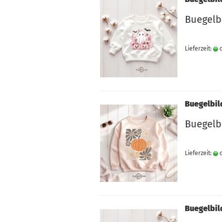
Buegelbi
Lieferzeit:
c
Buegelbil
Buegelb
Lieferzeit:
c
Buegelbil