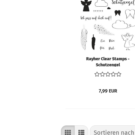
V
S
B
V
So
V
Rayher Clear Stamps -
W
Schutzengel
W
V
7,99 EUR
Schnittmuster
anzeigen
Bücher
Sortieren nach
Sortieren nac