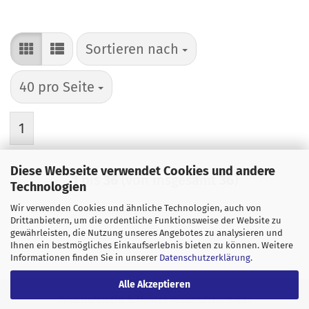
Sortieren nach
Sortieren nach
pro Seite
40 pro Seite
1
Diese Webseite verwendet Cookies und andere
1
bis
36
(von insgesamt
36
)
Technologien
Wir verwenden Cookies und ähnliche Technologien, auch von
Drittanbietern, um die ordentliche Funktionsweise der Website zu
gewährleisten, die Nutzung unseres Angebotes zu analysieren und
Ihnen ein bestmögliches Einkaufserlebnis bieten zu können. Weitere
Informationen finden Sie in unserer
Datenschutzerklärung
.
Alle Akzeptieren
Widerrufsrecht & Muster-Widerrufsformular