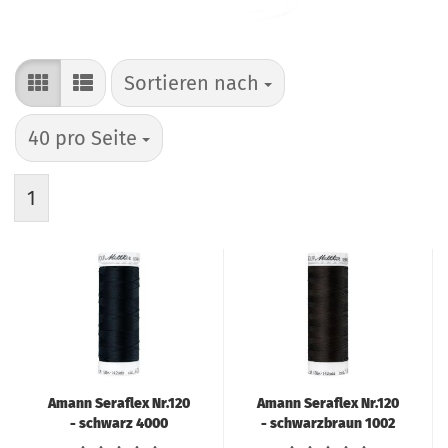
Sortieren nach
Sortieren nach
pro Seite
40 pro Seite
1
Amann Seraflex Nr.120
Amann Seraflex Nr.120
- schwarz 4000
- schwarzbraun 1002