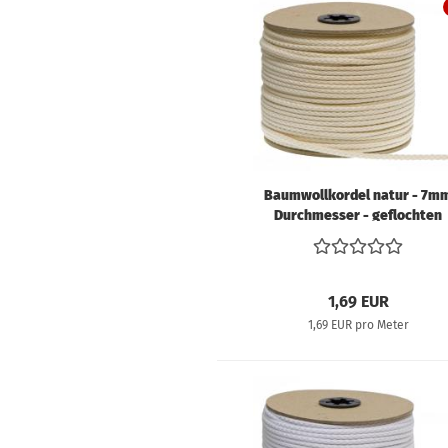
V
S
B
V
So
V
Baumwollkordel natur - 7m
W
Durchmesser - geflochten
W
V
1,69 EUR
1,69 EUR pro Meter
Schnittmuster
anzeigen
Bücher