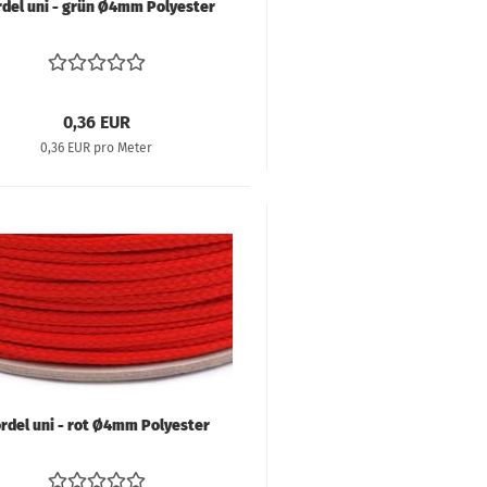
del uni - grün Ø4mm Polyester
0,36 EUR
0,36 EUR pro Meter
rdel uni - rot Ø4mm Polyester