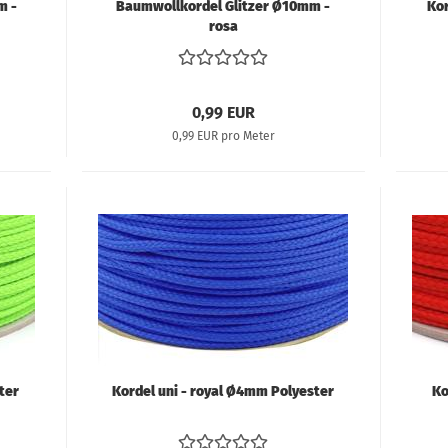
m -
Baumwollkordel Glitzer Ø10mm -
Kor
rosa
0,99 EUR
0,99 EUR pro Meter
ter
Kordel uni - royal Ø4mm Polyester
Ko