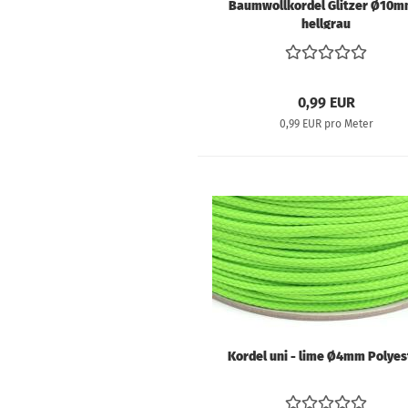
Baumwollkordel Glitzer Ø10m
hellgrau
0,99 EUR
0,99 EUR pro Meter
Kordel uni - lime Ø4mm Polyes