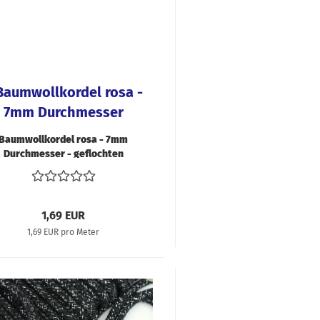
faden
üsse
hiffon
ln & Bänder
ordstoffe
ibre Mood
ackenstoffe
eans & Hosensoffe
einen
Baumwollkordel rosa - 7mm
Durchmesser - geflochten
usselin / Double
auze
tzklingen
icki
1,69 EUR
atin
1,69 EUR pro Meter
oftshell
pitze
teppstoffe