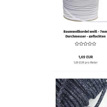
Schnittmuster für
Erwachsene
Schnittmuster für
Kinder
Baumwollkordel weiß - 7m
Durchmesser - geflochten
Kunstleder &
Taschenstoffe
1,69 EUR
Volumenvlies und
1,69 EUR pro Meter
Einlagen
Filz
SnapPap & Co.