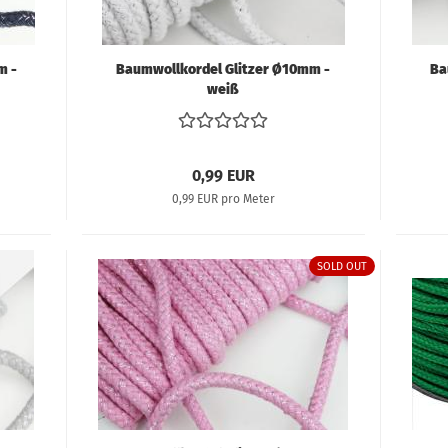
m -
Baumwollkordel Glitzer Ø10mm -
Ba
weiß
0,99 EUR
0,99 EUR pro Meter
SOLD OUT