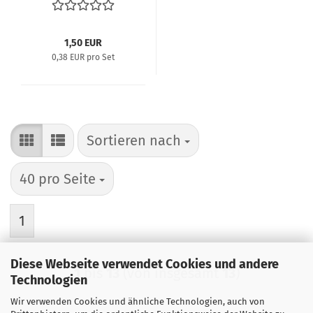
1,50 EUR
0,38 EUR pro Set
Sortieren nach
Sortieren nach
pro Seite
40 pro Seite
1
Diese Webseite verwendet Cookies und andere
1
bis
13
(von insgesamt
13
)
Technologien
Wir verwenden Cookies und ähnliche Technologien, auch von