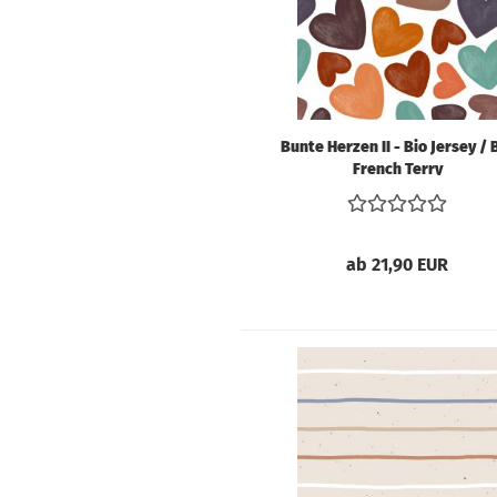
Schnittmuster für
Erwachsene
Schnittmuster für
Kinder
Bunte Herzen II - Bio Jersey / 
French Terry
Kunstleder &
Taschenstoffe
ab 21,90 EUR
Volumenvlies und
Einlagen
Filz
SnapPap & Co.