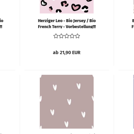
io
Herziger Leo - Bio Jersey / Bio
!!
French Terry - Vorbestellung!!!
F
ab 21,90 EUR