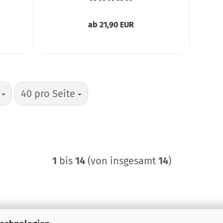
ab 21,90 EUR
pro Seite
h
40 pro Seite
1
bis
14
(von insgesamt
14
)