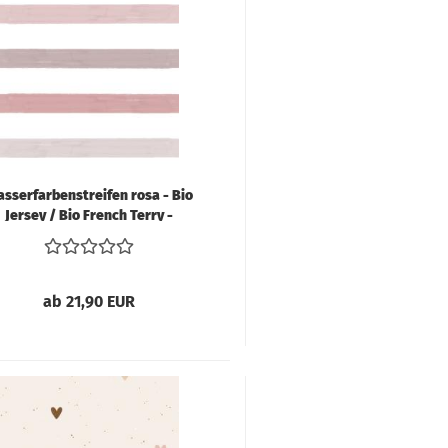
faden
üsse
hiffon
ln & Bänder
ordstoffe
ibre Mood
ackenstoffe
eans & Hosensoffe
einen
sserfarbenstreifen rosa - Bio
Jersey / Bio French Terry -
usselin / Double
Vorbestellung!!!
auze
tzklingen
icki
ab 21,90 EUR
atin
oftshell
pitze
teppstoffe