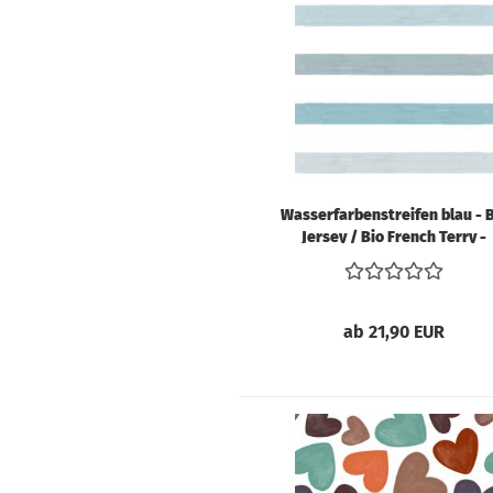
V
S
B
V
So
V
Wasserfarbenstreifen blau - 
W
Jersey / Bio French Terry -
W
Vorbestellung!!!
V
ab 21,90 EUR
Schnittmuster
anzeigen
Bücher