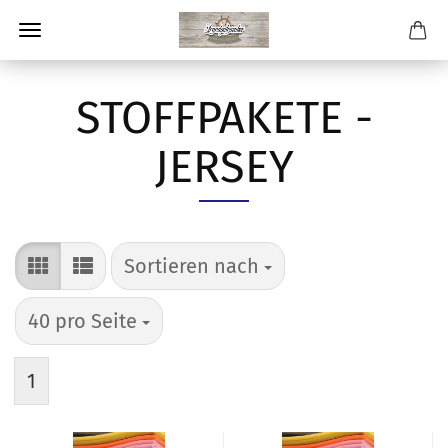
STOFFPAKETE -
JERSEY
Sortieren nach
Sortieren nach
pro Seite
40 pro Seite
1