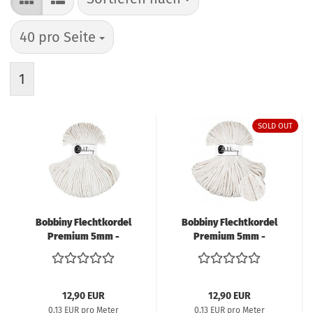
pro Seite
40 pro Seite
1
SOLD OUT
Bobbiny Flechtkordel
Bobbiny Flechtkordel
Premium 5mm -
Premium 5mm -
offwhite
golden offwhite
12,90 EUR
12,90 EUR
0,13 EUR pro Meter
0,13 EUR pro Meter