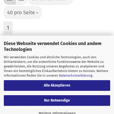
pro Seite
40 pro Seite
1
Diese Webseite verwendet Cookies und andere
1
bis
20
(von insgesamt
20
)
Technologien
Wir verwenden Cookies und ähnliche Technologien, auch von
Drittanbietern, um die ordentliche Funktionsweise der Website zu
gewährleisten, die Nutzung unseres Angebotes zu analysieren und
Ihnen ein bestmögliches Einkaufserlebnis bieten zu können. Weitere
Informationen finden Sie in unserer
Datenschutzerklärung
.
Alle Akzeptieren
Widerrufsrecht & Muster-Widerrufsformular
Versand- & Zahlungsbedingungen
Kontakt
Impressum
Nur Notwendige
AGB
Privatsphäre und Datenschutz
Cookie Einstellungen
Weitere Informationen