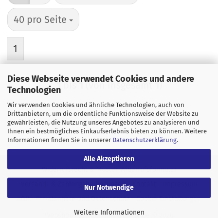
pro Seite
40 pro Seite
1
Diese Webseite verwendet Cookies und andere
1
bis
1
(von insgesamt
1
)
Technologien
Wir verwenden Cookies und ähnliche Technologien, auch von
Drittanbietern, um die ordentliche Funktionsweise der Website zu
gewährleisten, die Nutzung unseres Angebotes zu analysieren und
Ihnen ein bestmögliches Einkaufserlebnis bieten zu können. Weitere
Informationen finden Sie in unserer
Datenschutzerklärung
.
Alle Akzeptieren
Widerrufsrecht & Muster-Widerrufsformular
Versand- & Zahlungsbedingungen
Kontakt
Impressum
Nur Notwendige
AGB
Privatsphäre und Datenschutz
Cookie Einstellungen
Weitere Informationen
Webshop erstellen
mit Gambio.de © 2026