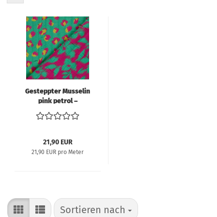
Gesteppter Musselin
pink petrol –
Wendestoff mit Leo &
Blumenmuster
21,90 EUR
21,90 EUR pro Meter
Sortieren nach
Sortieren nach