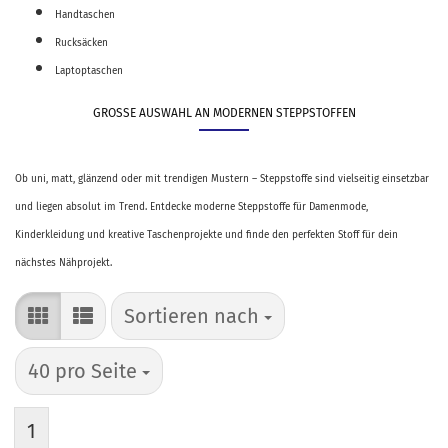
Handtaschen
Rucksäcken
Laptoptaschen
GROSSE AUSWAHL AN MODERNEN STEPPSTOFFEN
Ob uni, matt, glänzend oder mit trendigen Mustern – Steppstoffe sind vielseitig einsetzbar
und liegen absolut im Trend. Entdecke moderne Steppstoffe für Damenmode,
Kinderkleidung und kreative Taschenprojekte und finde den perfekten Stoff für dein
nächstes Nähprojekt.
Sortieren nach
Sortieren nach
pro Seite
40 pro Seite
1