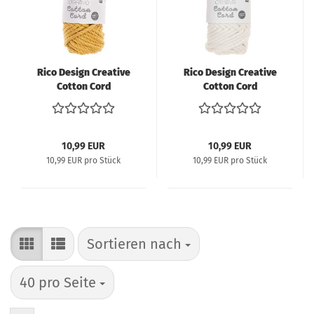
Rico Design Creative
Rico Design Creative
Cotton Cord
Cotton Cord
Makramee-Garn 130g
Makramee-Garn 130g
25m - senf
25m - creme
10,99 EUR
10,99 EUR
10,99 EUR pro Stück
10,99 EUR pro Stück
Sortieren nach
Sortieren nach
pro Seite
40 pro Seite