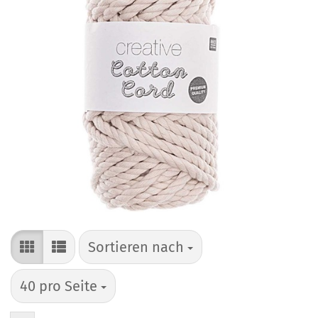
Sortieren nach
Sortieren nach
pro Seite
40 pro Seite