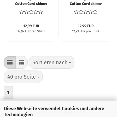
Cotton Cord skinny
Cotton Cord skinny
Makramee-Garn 190g
Makramee-Garn 190g
55m schwarz
55m pink
12,99 EUR
12,99 EUR
12,99 EUR pro Stück
12,99 EUR pro Stück
Sortieren nach
Sortieren nach
pro Seite
40 pro Seite
1
Diese Webseite verwendet Cookies und andere
1
bis
6
(von insgesamt
6
)
Technologien