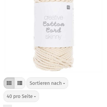
Sortieren nach
Sortieren nach
pro Seite
40 pro Seite