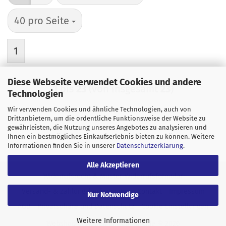
pro Seite
40 pro Seite
1
Diese Webseite verwendet Cookies und andere
1
bis
23
(von insgesamt
23
)
Technologien
Wir verwenden Cookies und ähnliche Technologien, auch von
Drittanbietern, um die ordentliche Funktionsweise der Website zu
gewährleisten, die Nutzung unseres Angebotes zu analysieren und
Ihnen ein bestmögliches Einkaufserlebnis bieten zu können. Weitere
Informationen finden Sie in unserer
Datenschutzerklärung
.
Alle Akzeptieren
Widerrufsrecht & Muster-Widerrufsformular
Versand- & Zahlungsbedingungen
Kontakt
Impressum
Nur Notwendige
AGB
Privatsphäre und Datenschutz
Cookie Einstellungen
Weitere Informationen
Webshop erstellen
mit Gambio.de © 2026