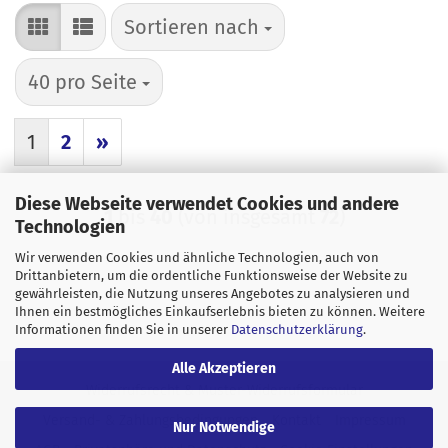
Sortieren nach
Sortieren nach
pro Seite
40 pro Seite
1
2
»
Diese Webseite verwendet Cookies und andere
1
bis
40
(von insgesamt
72
)
Technologien
Wir verwenden Cookies und ähnliche Technologien, auch von
Drittanbietern, um die ordentliche Funktionsweise der Website zu
gewährleisten, die Nutzung unseres Angebotes zu analysieren und
Ihnen ein bestmögliches Einkaufserlebnis bieten zu können. Weitere
Informationen finden Sie in unserer
Datenschutzerklärung
.
Alle Akzeptieren
Widerrufsrecht & Muster-Widerrufsformular
Versand- & Zahlungsbedingungen
Kontakt
Impressum
Nur Notwendige