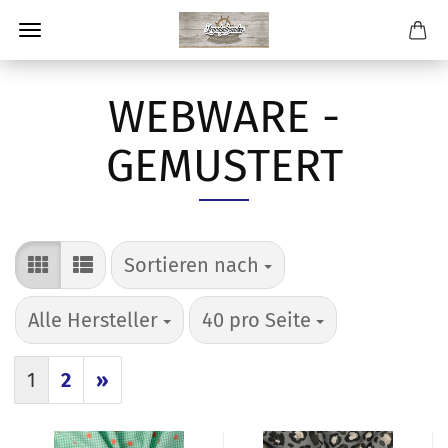
WEBWARE -
GEMUSTERT
Sortieren nach
Sortieren nach
pro Seite
pro Seite
Alle Hersteller
40 pro Seite
1
2
»