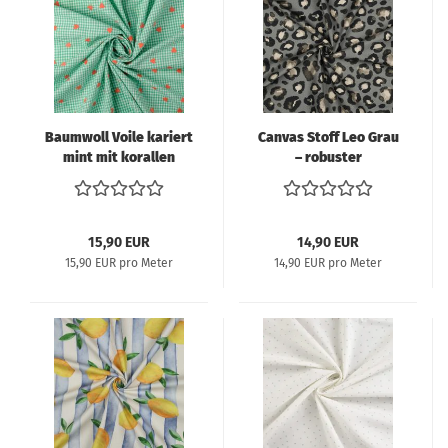
Baumwoll Voile kariert
Canvas Stoff Leo Grau
mint mit korallen
– robuster
Herzen – leichter
Baumwollstoff im
Sommerstoff Little
modernen
Darling
Leopardenmuster für
Taschen & Deko
15,90 EUR
14,90 EUR
15,90 EUR pro Meter
14,90 EUR pro Meter