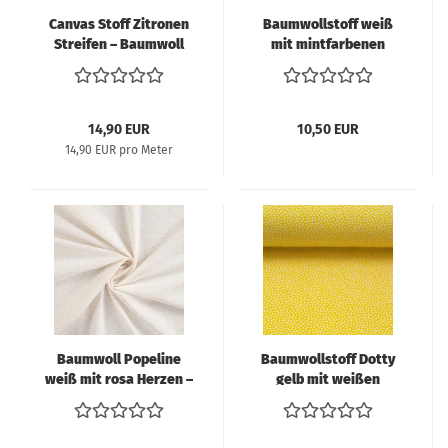
Canvas Stoff Zitronen
Baumwollstoff weiß
Streifen – Baumwoll
mit mintfarbenen
Canvas Sommerstoff
Herzen – Popeline
Blau Weiß für Taschen
& Deko
14,90 EUR
10,50 EUR
14,90 EUR pro Meter
Baumwoll Popeline
Baumwollstoff Dotty
weiß mit rosa Herzen –
gelb mit weißen
Meterware
Punkten – Swafing –
Meterware