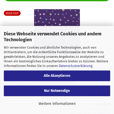
SOLD OUT
Diese Webseite verwendet Cookies und andere
Technologien
Wir verwenden Cookies und ähnliche Technologien, auch von
Drittanbietern, um die ordentliche Funktionsweise der Website zu
gewährleisten, die Nutzung unseres Angebotes zu analysieren und
Dots lila - Bio Jersey / Bio French Terry
Ihnen ein bestmögliches Einkaufserlebnis bieten zu können. Weitere
Informationen finden Sie in unserer
Datenschutzerklärung
.
Dots lila - Bio Jersey / Bio French Terry
Alle Akzeptieren
Lieferzeit:
ca. 3-6 Tage
(Ausland abweichend)
Nur Notwendige
Weitere Informationen
24,90 EUR
24,90 EUR pro m