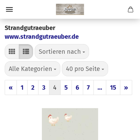
Strandgutraeuber
www.strandgutraeuber.de
Sortieren nach
Sortieren nach
pro Seite
pro Seite
Alle Kategorien
40 pro Seite
«
1
2
3
4
5
6
7
...
15
»