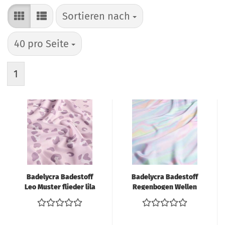
Sortieren nach
Sortieren nach
pro Seite
40 pro Seite
1
Badelycra Badestoff
Badelycra Badestoff
Leo Muster flieder lila
Regenbogen Wellen