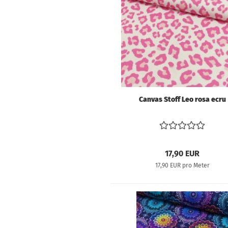
V
S
B
V
So
V
Canvas Stoff Leo rosa ecru
W
W
V
17,90 EUR
17,90 EUR pro Meter
Schnittmuster
anzeigen
Bücher