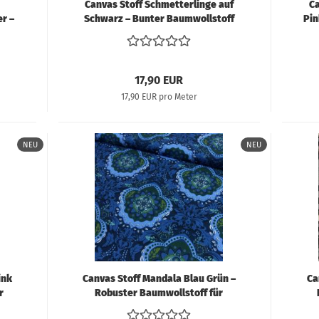
Canvas Stoff Schmetterlinge auf
Ca
r –
Schwarz – Bunter Baumwollstoff
Pin
est
mit großem Schmetterlingsmotiv
17,90 EUR
17,90 EUR pro Meter
NEU
NEU
ink
Canvas Stoff Mandala Blau Grün –
Ca
r
Robuster Baumwollstoff für
Taschen & Deko
Le