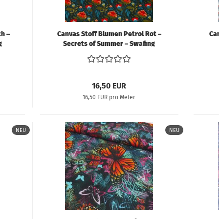
h –
Canvas Stoff Blumen Petrol Rot –
Ca
g
Secrets of Summer – Swafing
Claire's Creative Forest
Sw
16,50 EUR
16,50 EUR pro Meter
NEU
NEU