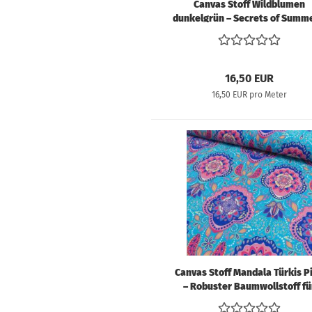
Canvas Stoff Wildblumen
dunkelgrün – Secrets of Summe
Swafing Claire's Creative For
16,50 EUR
16,50 EUR pro Meter
Canvas Stoff Mandala Türkis P
– Robuster Baumwollstoff fü
Taschen & Dekoration