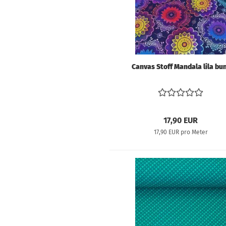
Schnittmuster für
Erwachsene
Schnittmuster für
Kinder
Canvas Stoff Mandala lila bu
Kunstleder &
Taschenstoffe
17,90 EUR
Volumenvlies und
17,90 EUR pro Meter
Einlagen
Filz
SnapPap & Co.