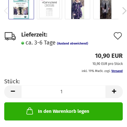
A
Lieferzeit:
ca. 3-6 Tage
d
(Ausland abweichend)
M
10,90 EUR
10,90 EUR pro Stück
inkl. 19% MwSt. zzgl.
Versand
Stück:
Stück
In den Warenkorb legen