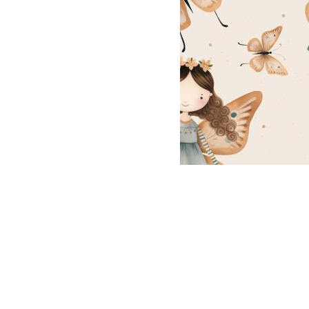
V
S
B
V
So
V
W
W
V
Schnittmuster
anzeigen
Bücher