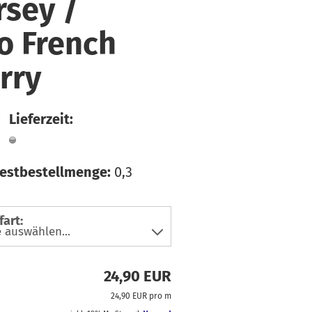
rsey /
faden
üsse
hiffon
ln & Bänder
o French
ordstoffe
rry
ibre Mood
ackenstoffe
eans & Hosensoffe
Lieferzeit:
einen
usselin / Double
estbestellmenge:
0,3
auze
tzklingen
icki
fart:
atin
oftshell
24,90 EUR
pitze
24,90 EUR pro m
teppstoffe