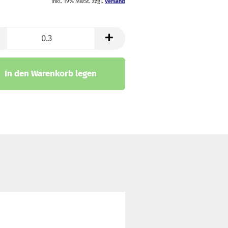
inkl. 19% MwSt. zzgl.
Versand
trickstoffe & Walk
ll
In den Warenkorb legen