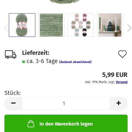
A
Lieferzeit:
ca. 3-6 Tage
d
(Ausland abweichend)
M
5,99 EUR
inkl. 19% MwSt. zzgl.
Versand
Stück:
Stück
In den Warenkorb legen