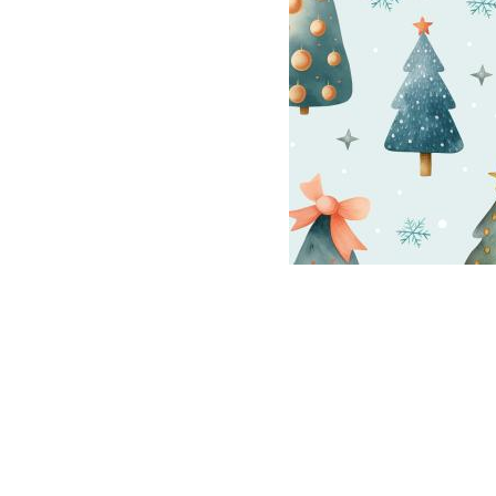
V
S
B
V
So
V
W
W
V
Schnittmuster
anzeigen
Bücher