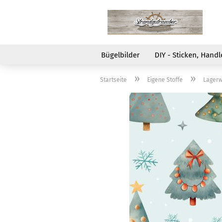
Bügelbilder
DIY - Sticken, Handl
»
»
Startseite
Eigene Stoffe
Lagerw
Bobbiny Flechtkordel
Sweat - gemustert
A
Je
F
Makramee Zubehör -
WinterSweat - uni
H
Je
Fl
Metallringe
SommerSweat - uni
S
Je
V
Rico Design Creative
St
Alpenfleece, Teddy &
R
Fr
Cotton Cord
Fleece
S
St
V
Makramee-Garn
St
H
Rico Design Creative
H
- 
Cotton Cord skinny
Z
He
Makramee-Garn