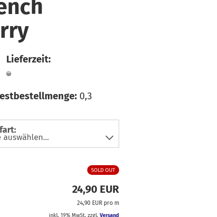
ench
faden
üsse
hiffon
ln & Bänder
rry
ordstoffe
ibre Mood
Lieferzeit:
ackenstoffe
eans & Hosensoffe
estbestellmenge:
0,3
einen
usselin / Double
auze
fart:
tzklingen
icki
atin
SOLD OUT
oftshell
24,90 EUR
pitze
24,90 EUR pro m
teppstoffe
inkl. 19% MwSt. zzgl.
Versand