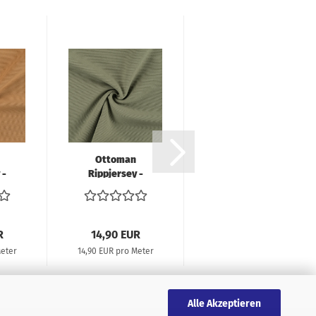
Ottoman
Ottoman
 -
Rippjersey -
Rippjersey -
oliv
beige meliert
R
14,90 EUR
14,90 EUR
Meter
14,90 EUR pro Meter
14,90 EUR pro Meter
Alle Akzeptieren