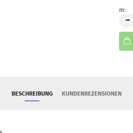
S
m:
Tü
m
BESCHREIBUNG
KUNDENREZENSIONEN
a