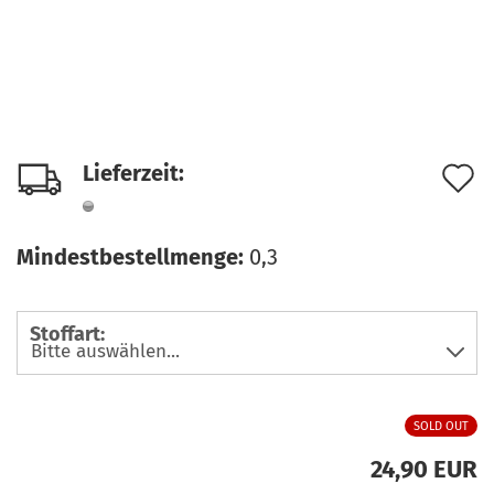
A
Lieferzeit:
d
M
Mindestbestellmenge:
0,3
Stoffart:
SOLD OUT
24,90 EUR