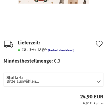
A
Lieferzeit:
ca. 3-6 Tage
d
(Ausland abweichend)
M
Mindestbestellmenge:
0,3
Stoffart:
24,90 EUR
24,90 EUR pro m