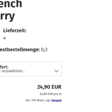
ench
faden
üsse
hiffon
ln & Bänder
rry
ordstoffe
ibre Mood
Lieferzeit:
ackenstoffe
eans & Hosensoffe
estbestellmenge:
0,3
einen
usselin / Double
auze
fart:
tzklingen
icki
atin
24,90 EUR
oftshell
24,90 EUR pro m
pitze
inkl. 19% MwSt. zzgl.
Versand
teppstoffe