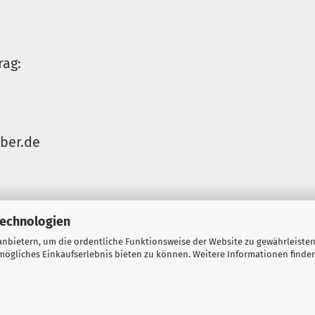
rag:
ber.de
Technologien
nbietern, um die ordentliche Funktionsweise der Website zu gewährleisten
formular
Versand- & Zahlungsbedingungen
Kontakt
Impressum
ögliches Einkaufserlebnis bieten zu können. Weitere Informationen finden
Cookie Einstellungen
Webshop erstellen
mit Gambio.de © 2026