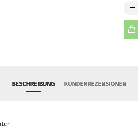
S
m
Tü
BESCHREIBUNG
KUNDENREZENSIONEN
hten