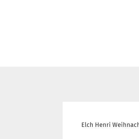
Schnittmuster für
Erwachsene
Schnittmuster für
Kinder
Kunstleder &
Taschenstoffe
Volumenvlies und
Einlagen
Filz
SnapPap & Co.
Elch Henri Weihnac