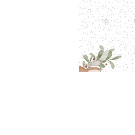
V
S
B
V
So
V
W
W
V
Schnittmuster
anzeigen
Bücher