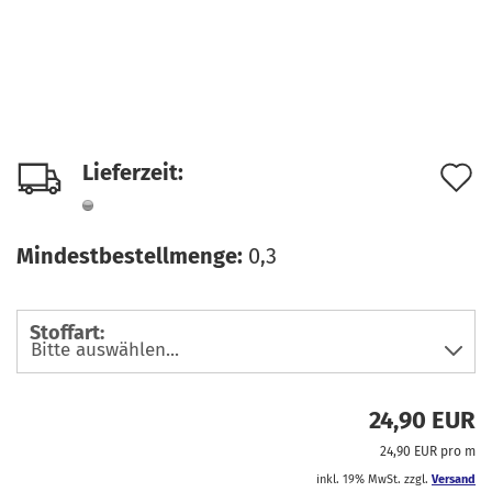
A
Lieferzeit:
d
M
Mindestbestellmenge:
0,3
Stoffart:
24,90 EUR
24,90 EUR pro m
inkl. 19% MwSt. zzgl.
Versand