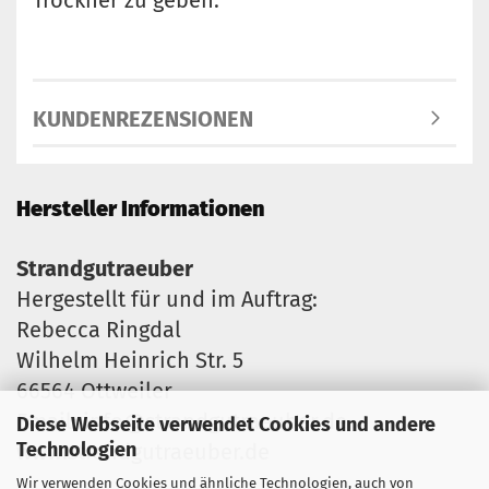
Trockner zu geben.
KUNDENREZENSIONEN
Hersteller Informationen
Strandgutraeuber
Hergestellt für und im Auftrag:
Rebecca Ringdal
Wilhelm Heinrich Str. 5
66564 Ottweiler
Email: info@strandgutraeuber.de
Diese Webseite verwendet Cookies und andere
Technologien
www.strandgutraeuber.de
Wir verwenden Cookies und ähnliche Technologien, auch von