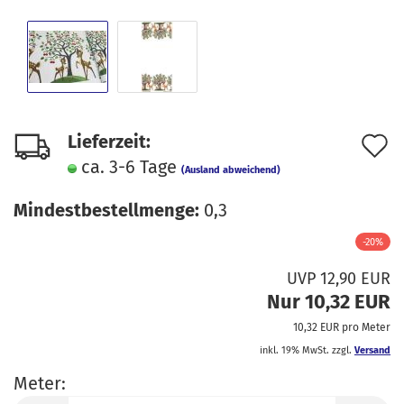
A
Lieferzeit:
ca. 3-6 Tage
d
(Ausland abweichend)
M
Mindestbestellmenge:
0,3
-20%
UVP 12,90 EUR
Nur 10,32 EUR
10,32 EUR pro Meter
inkl. 19% MwSt. zzgl.
Versand
Meter: