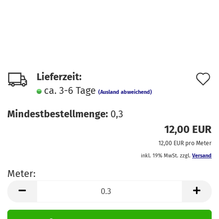
A
Lieferzeit:
ca. 3-6 Tage
d
(Ausland abweichend)
M
Mindestbestellmenge:
0,3
12,00 EUR
12,00 EUR pro Meter
inkl. 19% MwSt. zzgl.
Versand
Meter:
Meter