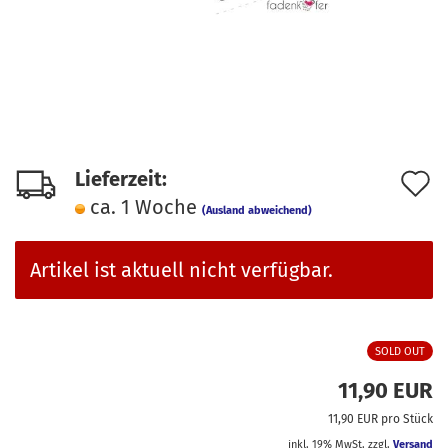
A
Lieferzeit:
ca. 1 Woche
d
(Ausland abweichend)
M
Artikel ist aktuell nicht verfügbar.
SOLD OUT
11,90 EUR
11,90 EUR pro Stück
inkl. 19% MwSt. zzgl.
Versand