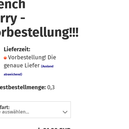
ench
faden
üsse
hiffon
ln & Bänder
rry -
ordstoffe
rbestellung!!!
ibre Mood
ackenstoffe
eans & Hosensoffe
Lieferzeit:
einen
Vorbestellung! Die
genaue Liefer
usselin / Double
(Ausland
auze
abweichend)
tzklingen
icki
estbestellmenge:
0,3
atin
oftshell
fart:
pitze
teppstoffe