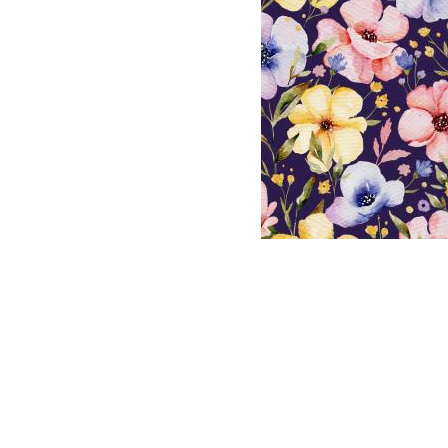
V
S
B
V
So
V
W
W
V
Schnittmuster
anzeigen
Bücher