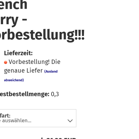
ench
faden
üsse
hiffon
ln & Bänder
rry -
ordstoffe
rbestellung!!!
ibre Mood
ackenstoffe
eans & Hosensoffe
Lieferzeit:
einen
Vorbestellung! Die
genaue Liefer
usselin / Double
(Ausland
auze
abweichend)
tzklingen
icki
estbestellmenge:
0,3
atin
oftshell
fart:
pitze
teppstoffe