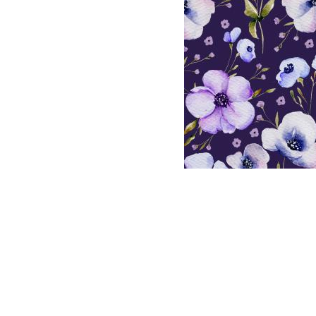
V
S
B
V
So
V
W
W
V
Schnittmuster
anzeigen
Bücher