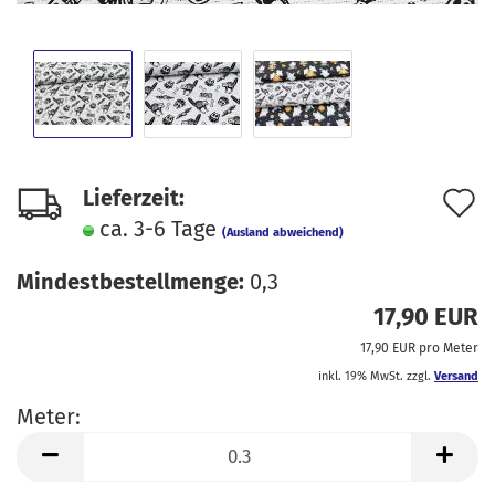
A
Lieferzeit:
ca. 3-6 Tage
d
(Ausland abweichend)
M
Mindestbestellmenge:
0,3
17,90 EUR
17,90 EUR pro Meter
inkl. 19% MwSt. zzgl.
Versand
Meter:
Meter