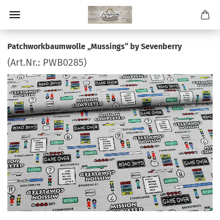
Patchworkbaumwolle „Mussings“ by Sevenberry
(Art.Nr.:
PWB0285
)