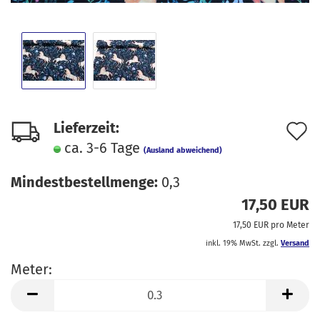
A
Lieferzeit:
ca. 3-6 Tage
d
(Ausland abweichend)
M
Mindestbestellmenge:
0,3
17,50 EUR
17,50 EUR pro Meter
inkl. 19% MwSt. zzgl.
Versand
Meter:
Meter