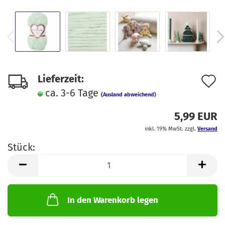
A
Lieferzeit:
ca. 3-6 Tage
d
(Ausland abweichend)
M
5,99 EUR
inkl. 19% MwSt. zzgl.
Versand
Stück:
Stück
In den Warenkorb legen