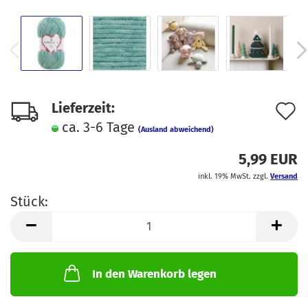
A
Lieferzeit:
ca. 3-6 Tage
d
(Ausland abweichend)
M
5,99 EUR
inkl. 19% MwSt. zzgl.
Versand
Stück:
Stück
In den Warenkorb legen