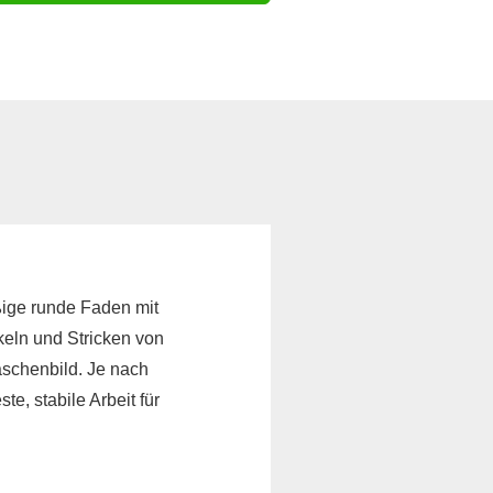
trickstoffe & Walk
ll
ßige runde Faden mit
äkeln und Stricken von
aschenbild. Je nach
e, stabile Arbeit für