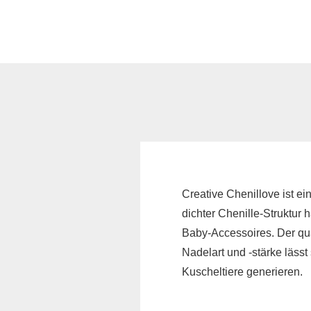
Schnittmuster für
Erwachsene
Schnittmuster für
Kinder
Kunstleder &
Taschenstoffe
Volumenvlies und
Einlagen
Creative Chenillove ist e
Filz
dichter Chenille-Struktur 
Baby-Accessoires. Der qua
SnapPap & Co.
Nadelart und -stärke lässt
Kuscheltiere generieren.