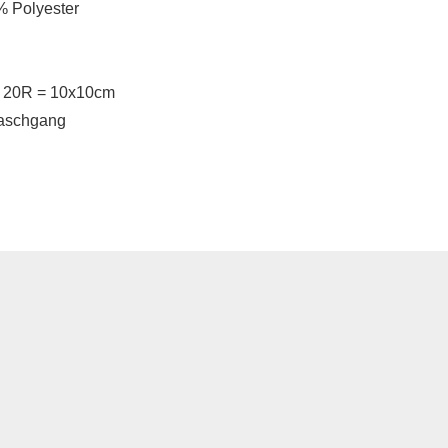
 Polyester
d 20R = 10x10cm
waschgang