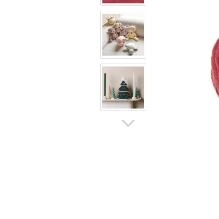
V
S
B
V
So
V
W
W
V
Schnittmuster
anzeigen
Bücher