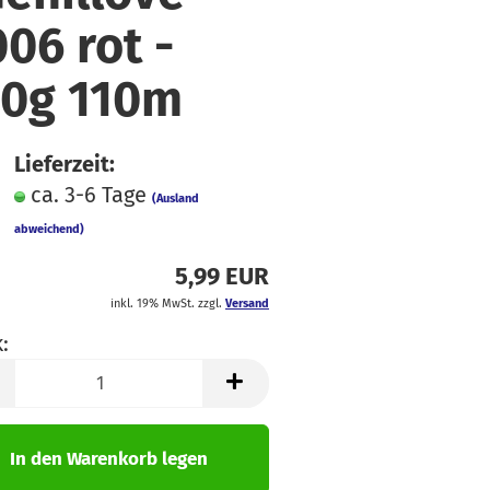
faden
üsse
006 rot -
hiffon
ln & Bänder
ordstoffe
00g 110m
ibre Mood
ackenstoffe
Lieferzeit:
eans & Hosensoffe
ca. 3-6 Tage
(Ausland
einen
abweichend)
usselin / Double
5,99 EUR
auze
inkl. 19% MwSt. zzgl.
Versand
tzklingen
icki
:
atin
k
oftshell
pitze
In den Warenkorb legen
teppstoffe