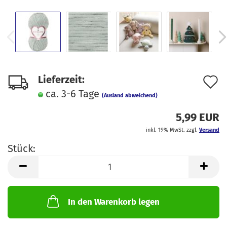
A
Lieferzeit:
ca. 3-6 Tage
d
(Ausland abweichend)
M
5,99 EUR
inkl. 19% MwSt. zzgl.
Versand
Stück:
Stück
In den Warenkorb legen