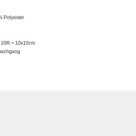
 Polyester
d 20R = 10x10cm
waschgang