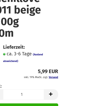
faden
üsse
011 beige
hiffon
ln & Bänder
ordstoffe
100g
ibre Mood
10m
ackenstoffe
eans & Hosensoffe
einen
Lieferzeit:
ca. 3-6 Tage
usselin / Double
(Ausland
auze
abweichend)
tzklingen
icki
5,99 EUR
atin
inkl. 19% MwSt. zzgl.
Versand
:
oftshell
pitze
k
teppstoffe