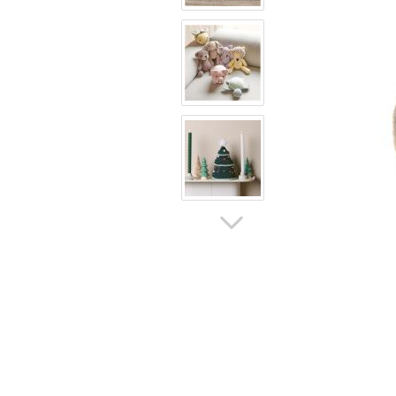
V
S
B
V
So
V
W
W
V
Schnittmuster
anzeigen
Bücher