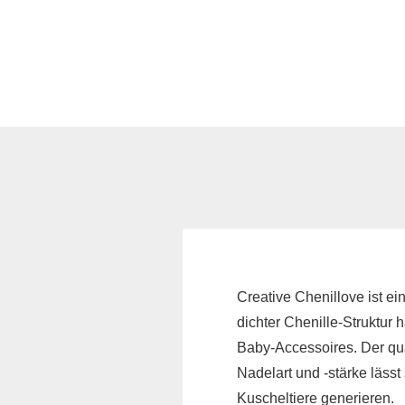
Schnittmuster für
Erwachsene
Schnittmuster für
Kinder
Kunstleder &
Taschenstoffe
Volumenvlies und
Einlagen
Filz
Creative Chenillove ist e
SnapPap & Co.
dichter Chenille-Struktur 
Baby-Accessoires. Der qua
Nadelart und -stärke lässt
Kuscheltiere generieren.