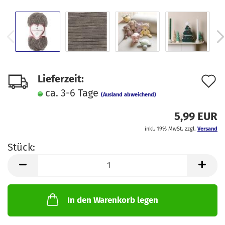
A
Lieferzeit:
ca. 3-6 Tage
d
(Ausland abweichend)
M
5,99 EUR
inkl. 19% MwSt. zzgl.
Versand
Stück:
Stück
In den Warenkorb legen