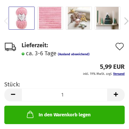
A
Lieferzeit:
ca. 3-6 Tage
d
(Ausland abweichend)
M
5,99 EUR
inkl. 19% MwSt. zzgl.
Versand
Stück:
Stück
In den Warenkorb legen