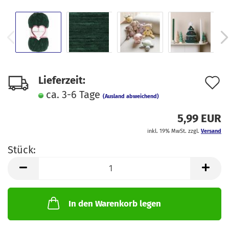
A
Lieferzeit:
ca. 3-6 Tage
d
(Ausland abweichend)
M
5,99 EUR
inkl. 19% MwSt. zzgl.
Versand
Stück:
Stück
In den Warenkorb legen