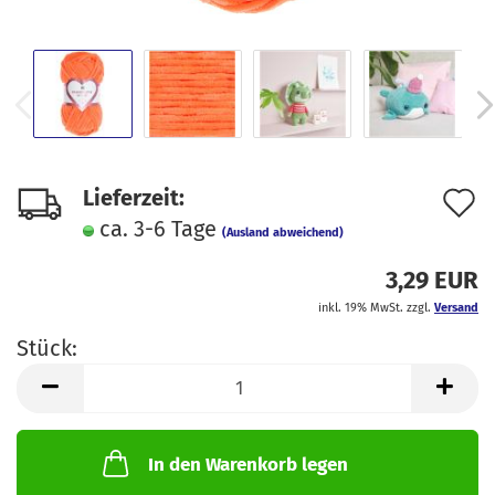
A
Lieferzeit:
ca. 3-6 Tage
d
(Ausland abweichend)
M
3,29 EUR
inkl. 19% MwSt. zzgl.
Versand
Stück:
Stück
In den Warenkorb legen