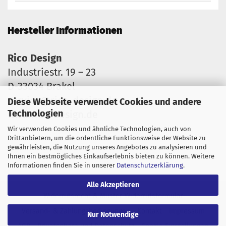
Hersteller Informationen
Rico Design
Industriestr. 19 – 23
D-33034 Brakel
service@rico-design.de
Diese Webseite verwendet Cookies und andere
Technologien
www.rico-design.de
Wir verwenden Cookies und ähnliche Technologien, auch von
Drittanbietern, um die ordentliche Funktionsweise der Website zu
gewährleisten, die Nutzung unseres Angebotes zu analysieren und
Ihnen ein bestmögliches Einkaufserlebnis bieten zu können. Weitere
Informationen finden Sie in unserer
Datenschutzerklärung
.
Alle Akzeptieren
Widerrufsrecht & Muster-Widerrufsformular
Versand- & Zahlungsbedingungen
Kontakt
Impressum
Nur Notwendige