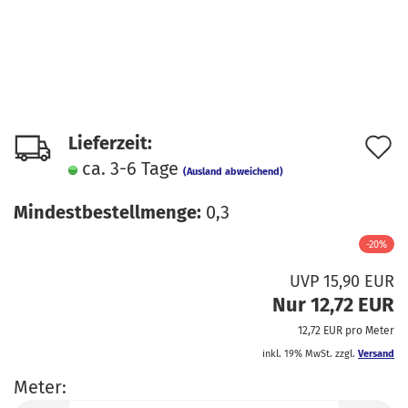
A
Lieferzeit:
ca. 3-6 Tage
d
(Ausland abweichend)
M
Mindestbestellmenge:
0,3
-20%
UVP 15,90 EUR
Nur 12,72 EUR
12,72 EUR pro Meter
inkl. 19% MwSt. zzgl.
Versand
Meter: