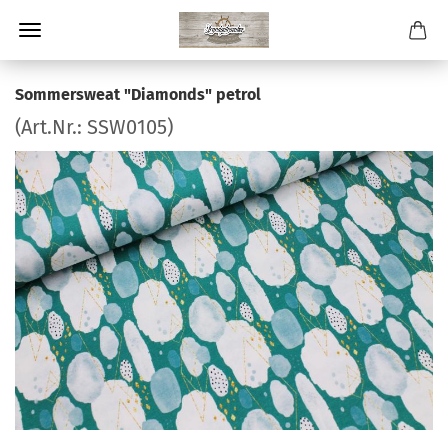
Sommersweat "Diamonds" petrol
(Art.Nr.:
SSW0105
)