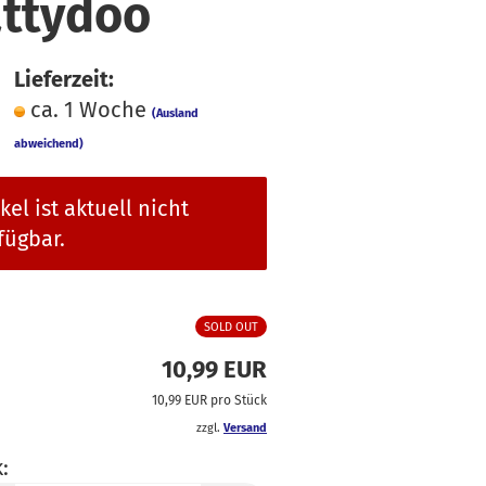
ttydoo
faden
üsse
hiffon
ln & Bänder
ordstoffe
Lieferzeit:
ibre Mood
ca. 1 Woche
(Ausland
ackenstoffe
abweichend)
eans & Hosensoffe
ikel ist aktuell nicht
einen
fügbar.
usselin / Double
auze
tzklingen
icki
SOLD OUT
atin
10,99 EUR
oftshell
10,99 EUR pro Stück
pitze
zzgl.
Versand
:
teppstoffe