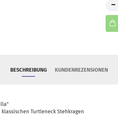
S
Stüc
Tü
BESCHREIBUNG
KUNDENREZENSIONEN
lla"
m klassischen Turtleneck Stehkragen