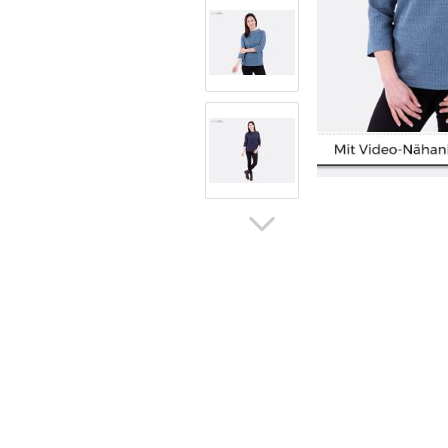
V
S
B
V
So
V
W
W
V
Schnittmuster
anzeigen
Bücher