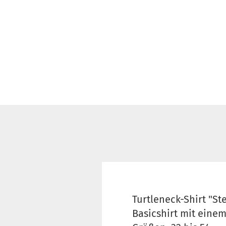
Schnittmuster für
Erwachsene
Schnittmuster für
Kinder
Kunstleder &
Taschenstoffe
Volumenvlies und
Einlagen
Filz
SnapPap & Co.
Turtleneck-Shirt "Ste
Basicshirt mit eine