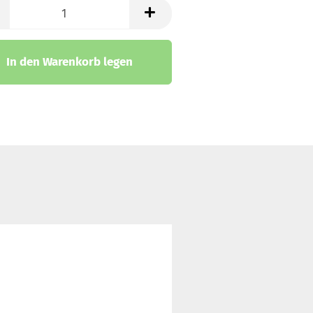
trickstoffe & Walk
k
ll
In den Warenkorb legen