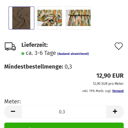
A
Lieferzeit:
ca. 3-6 Tage
d
(Ausland abweichend)
M
Mindestbestellmenge:
0,3
12,90 EUR
12,90 EUR pro Meter
inkl. 19% MwSt. zzgl.
Versand
Meter:
Meter