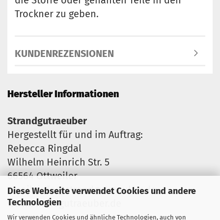
die Stoffe oder genähten Teile in den
Trockner zu geben.
KUNDENREZENSIONEN
Hersteller Informationen
Strandgutraeuber
Hergestellt für und im Auftrag:
Rebecca Ringdal
Wilhelm Heinrich Str. 5
66564 Ottweiler
Email: info@strandgutraeuber.de
Diese Webseite verwendet Cookies und andere
Technologien
www.strandgutraeuber.de
Wir verwenden Cookies und ähnliche Technologien, auch von