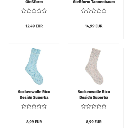
Gießform
Gießform Tannenbaum
Tannenbäume -
und Sterne -
Weihnachten
Teelichtbaum
12,49 EUR
14,99 EUR
Sockenwolle Rico
Sockenwolle Rico
Design Superba
Design Superba
Bamboo superwash
Bamboo superwash
100g 420m confetti
100g 420m confetti
ocean
romantic
8,99 EUR
8,99 EUR