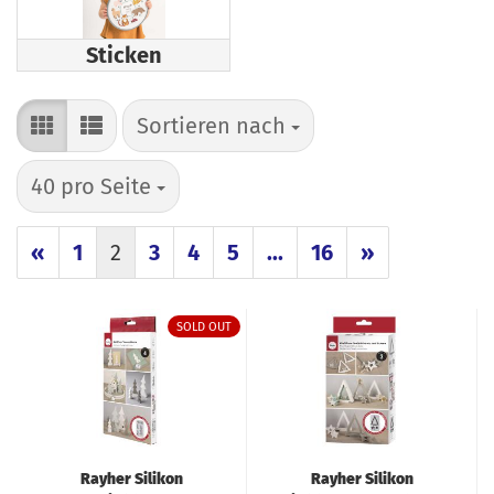
Sticken
Sortieren nach
Sortieren nach
pro Seite
40 pro Seite
«
1
2
3
4
5
...
16
»
SOLD OUT
Rayher Silikon
Rayher Silikon