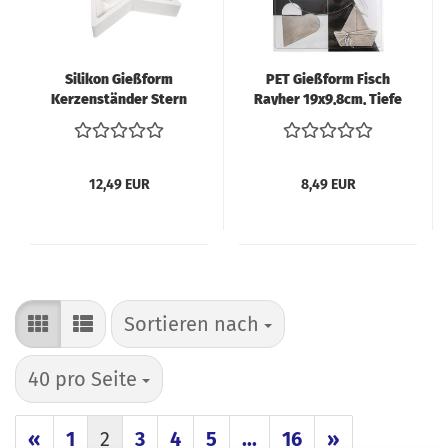
Silikon Gießform
PET Gießform Fisch
Kerzenständer Stern
Rayher 19x9,8cm, Tiefe
Rayher
4cm
12,49 EUR
8,49 EUR
Sortieren nach
Sortieren nach
pro Seite
40 pro Seite
«
1
2
3
4
5
...
16
»