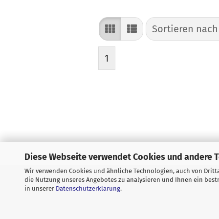
Sortieren nach
Sortieren nac
1
Diese Webseite verwendet Cookies und andere 
Wir verwenden Cookies und ähnliche Technologien, auch von Dritta
Widerrufsrecht & Muster-Widerrufs
die Nutzung unseres Angebotes zu analysieren und Ihnen ein bestm
in unserer
Datenschutzerklärung
.