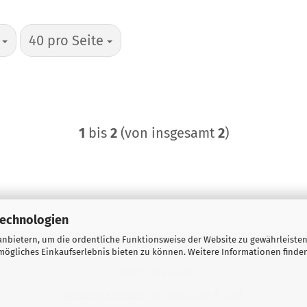
pro Seite
h
40 pro Seite
1
bis
2
(von insgesamt
2
)
Technologien
nbietern, um die ordentliche Funktionsweise der Website zu gewährleisten
formular
Versand- & Zahlungsbedingungen
Kontakt
Impressum
ögliches Einkaufserlebnis bieten zu können. Weitere Informationen finden
Cookie Einstellungen
Webshop erstellen
mit Gambio.de © 2026