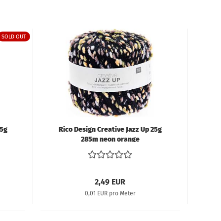
S
Tü
SOLD OUT
25g
Rico Design Creative Jazz Up 25g
285m neon orange
2,49 EUR
0,01 EUR pro Meter