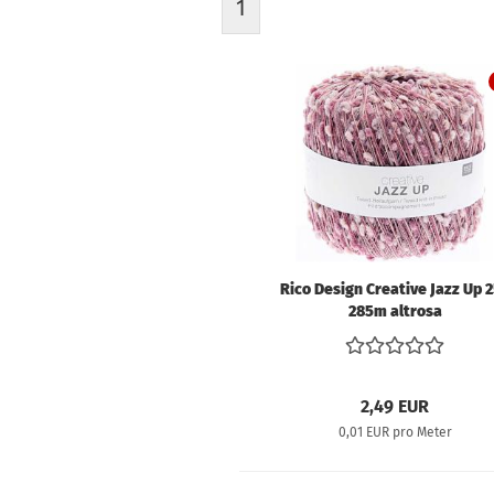
1
Schnittmuster für
Erwachsene
Schnittmuster für
Kinder
Kunstleder &
Taschenstoffe
Volumenvlies und
Rico Design Creative Jazz Up 
Einlagen
285m altrosa
Filz
SnapPap & Co.
2,49 EUR
0,01 EUR pro Meter