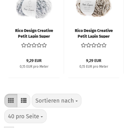
Rico Design Creative
Rico Design Creative
Petit Lapin Super
Petit Lapin Super
Chunky 100g 60m blau
Chunky 100g 60m grau
9,29 EUR
9,29 EUR
0,15 EUR pro Meter
0,15 EUR pro Meter
Sortieren nach
Sortieren nach
pro Seite
40 pro Seite