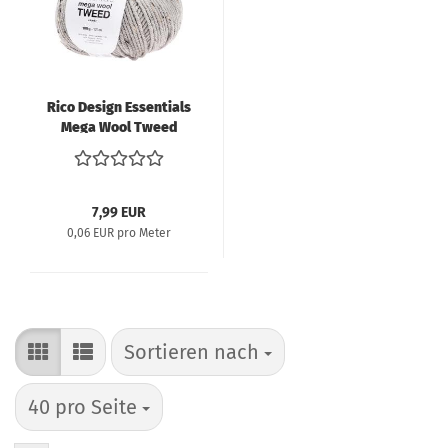
Rico Design Essentials
Mega Wool Tweed
chunky 100g 125m
grau
7,99 EUR
0,06 EUR pro Meter
Sortieren nach
Sortieren nach
pro Seite
40 pro Seite