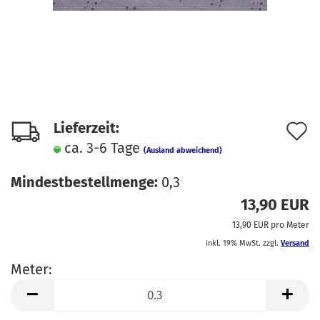
A
Lieferzeit:
ca. 3-6 Tage
d
(Ausland abweichend)
M
Mindestbestellmenge:
0,3
13,90 EUR
13,90 EUR pro Meter
inkl. 19% MwSt. zzgl.
Versand
Meter:
Meter